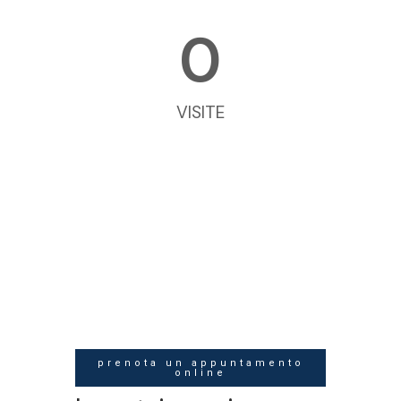
0
VISITE
prenota un appuntamento
online