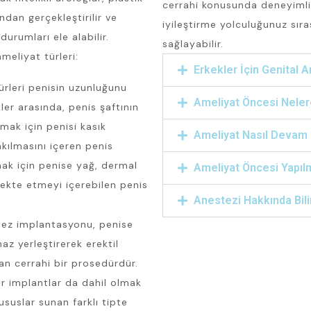
cerrahi konusunda deneyimli
ndan gerçekleştirilir ve
iyileştirme yolculuğunuz sır
durumları ele alabilir.
sağlayabilir.
ameliyat türleri:
Erkekler İçin Genital 
rleri penisin uzunluğunu
Ameliyat Öncesi Nelere
ler arasında, penis şaftının
mak için penisi kasık
Ameliyat Nasıl Devam
kılmasını içeren penis
mak için penise yağ, dermal
Ameliyat Öncesi Yapıl
jekte etmeyi içerebilen penis
Anestezi Hakkında Bil
otez implantasyonu, penise
haz yerleştirerek erektil
an cerrahi bir prosedürdür.
ilir implantlar da dahil olmak
ususlar sunan farklı tipte