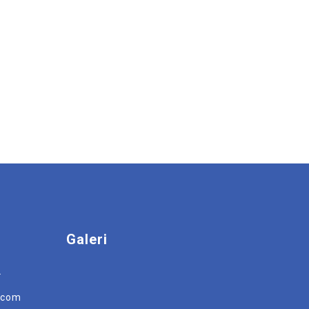
Galeri
2
r.com