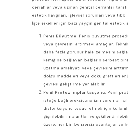
cerrahlar veya uzman genital cerrahlar tarafı
estetik kaygıları, işlevsel sorunları veya tıbbi 
İşte erkekler için bazı yaygın genital estetik 
Penis
Büyütme
: Penis büyütme prosedü
veya çevresini artırmayı amaçlar. Teknik
daha fazla görünür hale gelmesini sağla
kemiğine bağlayan bağların serbest bıra
uzatma ameliyatı veya çevresini arttır
dolgu maddeleri veya doku greftleri en
çevresi geliştirme yer alabilir.
Penil
Protez İmplantasyonu
: Penil pr
isteğe bağlı ereksiyona izin veren bir ci
disfonksiyonu tedavi etmek için kullanıl
Şişirilebilir implantlar ve şekillendirileb
üzere, her biri benzersiz avantajlar ve h