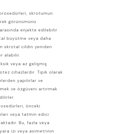
 prosedürleri, skrotumun
rerek görünümünü
arasında enjekte edilebilir
otal büyütme veya daha
n skrotal cildin yeniden
 alabilir.
eksik veya az gelişmiş
rotez cihazlardır. Tipik olarak
erden yapılırlar ve
irmek ve özgüveni artırmak
lirler.
rosedürleri, önceki
ları veya tatmin edici
ktadır. Bu, fazla veya
 yara izi veya asimetrinin