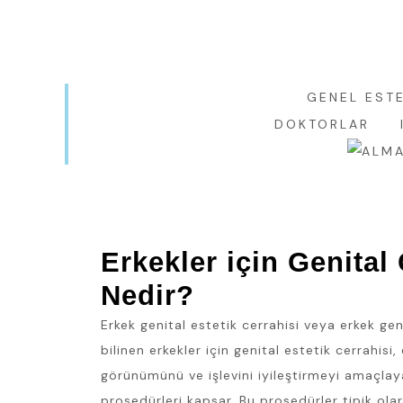
BESTEKAR ŞEVKI BEY SK.NO:16-18, BEŞIKTAŞ,
NEWS
GET YO
ISTANBUL
GENEL ESTE
DOKTORLAR
Erkekler için Genital
Nedir?
Erkek genital estetik cerrahisi veya erkek ge
bilinen erkekler için genital estetik cerrahisi,
görünümünü ve işlevini iyileştirmeyi amaçlaya
prosedürleri kapsar. Bu prosedürler tipik olara