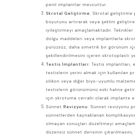
penil implantlar mevcuttur.
Skrotal Geliştirme
: Skrotal geliştirme
boyutunu artırarak veya şeklini gelişti
iyileştirmeyi amaçlamaktadır. Teknikler 
dolgu maddeleri veya implantlarla skr
pürüzsüz, daha simetrik bir görünüm içi
şekillendirilmesini içeren skrotoplasti yer
Testis İmplantları:
Testis implantları, 
testislerin yerini almak için kullanılan p
silikon veya diğer biyo-uyumlu malzemel
testislerin görünümünü eski haline get
için skrotuma cerrahi olarak implante edi
Sünnet
Revizyonu
: Sünnet revizyonu p
sünnetlerden kaynaklanan komplikasyon
olmayan sonuçları düzeltmeyi amaçlama
düzensiz sünnet derisinin çıkarılmasını,