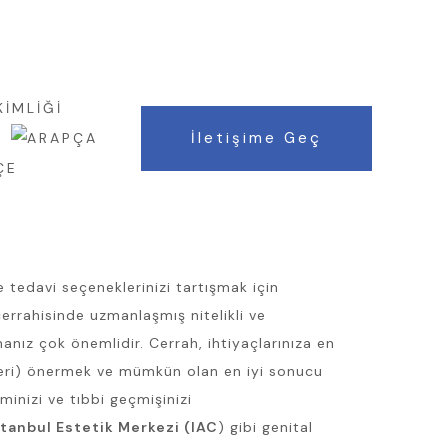
WHATSAPP : +90 552 8088 422
KİMLİĞİ
İletişime Geç
ve tedavi seçeneklerinizi tartışmak için
 cerrahisinde uzmanlaşmış nitelikli ve
anız çok önemlidir. Cerrah, ihtiyaçlarınıza en
eri) önermek ve mümkün olan en iyi sonucu
minizi ve tıbbi geçmişinizi
stanbul Estetik Merkezi (IAC
) gibi genital