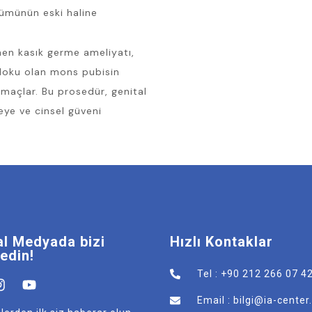
nümünün eski haline
nen kasık germe ameliyatı,
 doku olan mons pubisin
amaçlar. Bu prosedür, genital
eye ve cinsel güveni
l Medyada bizi
Hızlı Kontaklar
 edin!
Tel : +90 212 266 07 4
Email : bilgi@ia-cente