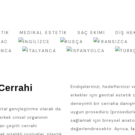
UR SALE NOW
TIK
MEDIKAL ESTETIK
SAÇ EKIMI
DİŞ HE
IAC
 Cerrahi
Endişelerinizi, hedeflerinizi 
erkekler için genital estetik
deneyimli bir cerraha danışm
nital gençleştirme olarak da
uygun prosedürü (prosedürl
 erkek cinsel organının
sağlamak için bireysel anato
n çeşitli cerrahi
değerlendirecektir. Ayrıca,
İ
k nitelikli ürologlar, plastik