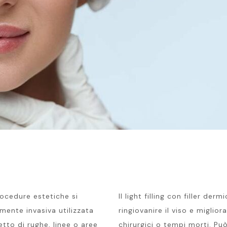
o
procedure estetiche si
Il light filling con filler de
mente invasiva utilizzata
ringiovanire il viso e miglio
etto di rughe, linee o aree
chirurgici o tempi morti. Pu