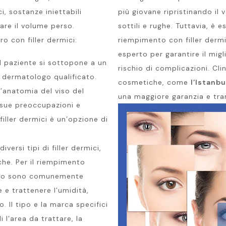
i, sostanze iniettabili
più giovane ripristinando il
nare il volume perso.
sottili e rughe. Tuttavia, è 
 con filler dermici:
riempimento con filler dermi
esperto per garantire il migli
 il paziente si sottopone a un
rischio di complicazioni. Cl
 dermatologo qualificato.
cosmetiche, come
l’Istanb
l’anatomia del viso del
una maggiore garanzia e tran
e sue preoccupazioni e
filler dermici è un’opzione di
diversi tipi di filler dermici,
che. Per il riempimento
onico sono comunemente
e e trattenere l’umidità,
 Il tipo e la marca specifici
i l’area da trattare, la