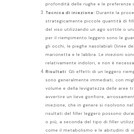
profondità delle rughe e le preferenze i
Tecnica di iniezione:
Durante la proced
strategicamente piccole quantità di fil
del viso utilizzando un ago sottile o u
per il riempimento leggero sono le gua
gli occhi, le pieghe nasolabiali (linee del
marionetta e le labbra. Le iniezioni son
relativamente indolori, e non è necessar
Risultati
: Gli effetti di un leggero rie
sono generalmente immediati, con migl
volume e della levigatezza delle aree t
avvertire un lieve gonfiore, arrossamento
iniezione, che in genere si risolvono nel 
risultati del filler leggero possono dur
o più, a seconda del tipo di filler utilizz
come il metabolismo e le abitudini di vi