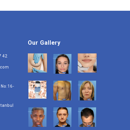
Our Gallery
7 42
r.com
 No:16-
stanbul