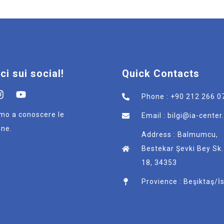
ci sui social!
Quick Contacts
Phone : +90 212 266 0
rimo a conoscere le
Email : bilgi@ia-cente
ne.
Address : Balmumcu,
Bestekar Şevki Bey Sk.
18, 34353
Provience : Beşiktaş/İ