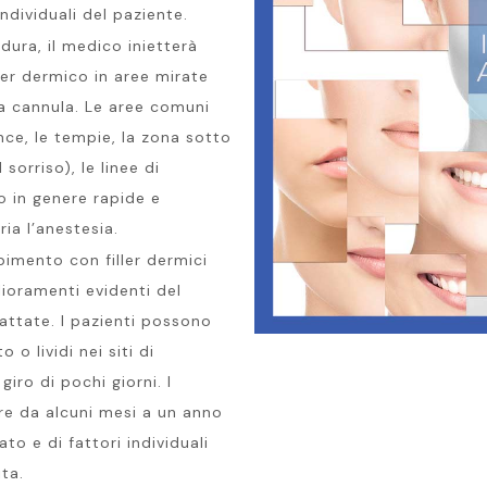
ndividuali del paziente.
ura, il medico inietterà
ler dermico in aree mirate
na cannula. Le aree comuni
nce, le tempie, la zona sotto
 sorriso), le linee di
o in genere rapide e
ia l’anestesia.
mpimento con filler dermici
ioramenti evidenti del
rattate. I pazienti possono
 o lividi nei siti di
giro di pochi giorni. I
are da alcuni mesi a un anno
ato e di fattori individuali
ta.