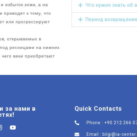
и избыток кожи, а на
Что нужно знать об 
 приводят к тому, что
Период возвращения 
ет или прогрессируют
ов, открываемых в
 под ресницами на нижних
е чего веки приобретают
и за нами в
Quick Contacts
етях!
Phone : +90 212 266 0
Email : bilgi@ia-cente