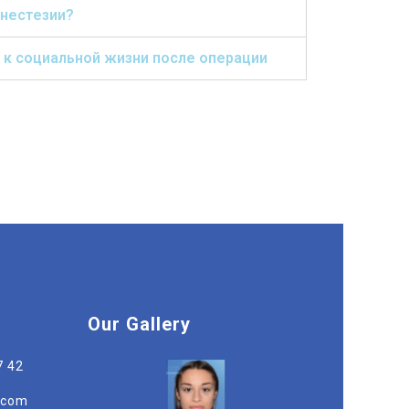
анестезии?
к социальной жизни после операции
Our Gallery
7 42
r.com