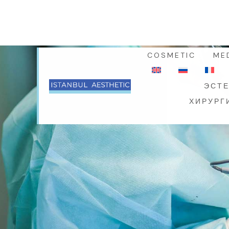
BESTEKAR ŞEVKI BEY SK.NO:16-18, BEŞIKTAŞ,
ISTANBUL
COSMETIC
ME
ЭСТЕ
ХИРУРГ