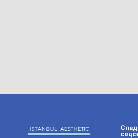
След
соцс