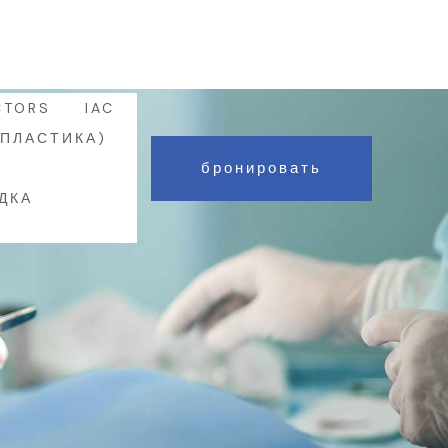
WHATSAPP : +90 552 8088 422
CTORS
IAC
ОПЛАСТИКА)
бронировать
Й
ДКА