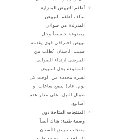
أطقم التبييض المنزلية
:
تتألف أطقم التبييض
المنزلية من صواني
مصنوعة خصيصاً وجل
تبييض احترافي قوي يقدمه
طبيب الأسنان. يُطلب من
المرضى ارتداء الصواني
المملوءة بجل التبييض
لفترة محددة من الوقت كل
يوم، عادةً لبضع ساعات أو
طوال الليل، على مدار عدة
أسابيع.
المنتجات المتاحة دون
وصفة طبية
: هناك أيضاً
منتجات تبييض الأسنان
المتاحة دون وصفة طبية،