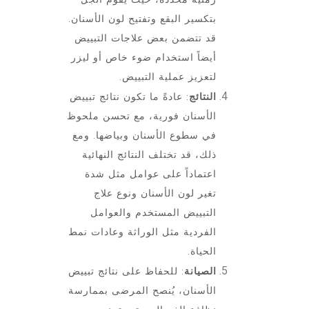
بتكسير البقع وتفتيح لون الأسنان.
قد تتضمن بعض علاجات التبييض
أيضاً استخدام ضوء خاص أو ليزر
لتعزيز عملية التبييض.
النتائج
: عادةً ما تكون نتائج تبييض
الأسنان فورية، مع تحسن ملحوظ
في سطوع الأسنان وبياضها. ومع
ذلك، قد تختلف النتائج النهائية
اعتماداً على عوامل مثل شدة
تغير لون الأسنان ونوع علاج
التبييض المستخدم والعوامل
الفردية مثل الوراثة وعادات نمط
الحياة.
الصيانة
: للحفاظ على نتائج تبييض
الأسنان، يُنصح المرضى بممارسة