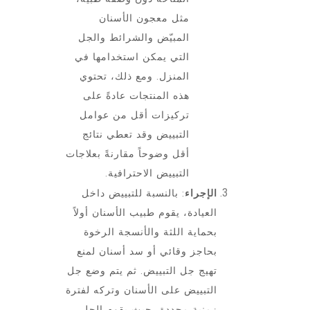
مثل معجون الأسنان
المبيّض والشرائط والجل
التي يمكن استخدامها في
المنزل. ومع ذلك، تحتوي
هذه المنتجات عادةً على
تركيزات أقل من عوامل
التبييض وقد تعطي نتائج
أقل وضوحاً مقارنةً بعلاجات
التبييض الاحترافية.
الإجراء
: بالنسبة للتبييض داخل
العيادة، يقوم طبيب الأسنان أولاً
بحماية اللثة والأنسجة الرخوة
بحاجز وقائي أو سد أسنان لمنع
تهيج جل التبييض. ثم يتم وضع جل
التبييض على الأسنان وتركه لفترة
زمنية محددة، حيث يقوم الجل